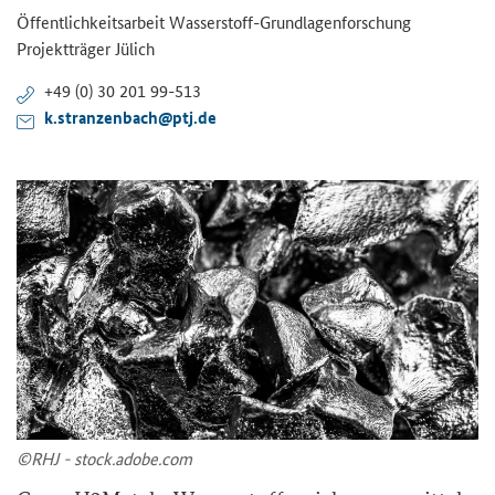
Öf­fent­lich­keits­ar­beit Wasserstoff-​Grundlagenforschung
Pro­jekt­trä­ger Jü­lich
+49 (0) 30 201 99-​513
k.stran­zen­bach@ptj.de
©RHJ - stock.adobe.com