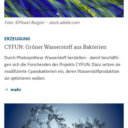
Foto: ©Pawel Bur­giel – stock.adobe.com
ER­ZEU­GUNG
CYFUN: Grü­ner Was­ser­stoff aus Bak­te­ri­en
Durch Pho­to­syn­the­se Was­ser­stoff her­stel­len - damit be­schäf­ti­
gen sich die For­schen­den des Pro­jekts CYFUN. Dazu set­zen sie
mo­di­fi­zier­te Cya­no­bak­te­ri­en ein, deren Was­ser­stoff­pro­duk­ti­on
sie op­ti­mie­ren wol­len.
mehr