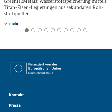
GreenH2Metals: Was­ser­stoff­spei­che­rung mit­tels
Titan-​Eisen-Legierungen aus se­kun­dä­ren Roh­
stoff­quel­len
mehr
Kon­takt
Pres­se