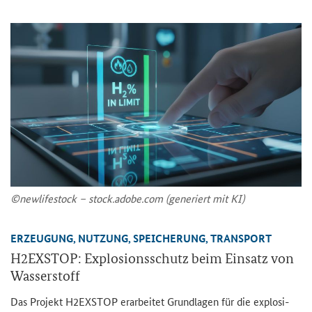
©new­li­festock – stock.adobe.com (ge­ne­riert mit KI)
ER­ZEU­GUNG, NUT­ZUNG, SPEI­CHE­RUNG, TRANS­PORT
H2EXSTOP: Ex­plo­si­ons­schutz beim Ein­satz von
Was­ser­stoff
Das Pro­jekt H2EXSTOP er­ar­bei­tet Grund­la­gen für die ex­plo­si­