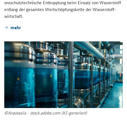
ons­schutz­tech­ni­sche Ent­kopp­lung beim Ein­satz von Was­ser­stoff
ent­lang der ge­sam­ten Wert­schöp­fungs­ket­te der Was­ser­stoff­
wirt­schaft.
mehr
©Ana­sta­si­ia - stock.adobe.com (KI-​generiert)