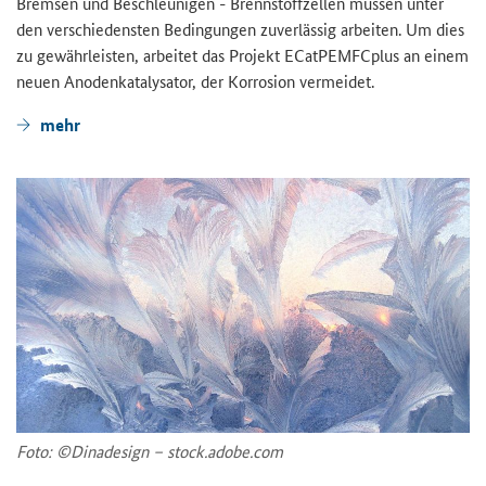
Brem­sen und Be­schleu­ni­gen - Brenn­stoff­zel­len müs­sen unter
den ver­schie­dens­ten Be­din­gun­gen zu­ver­läs­sig ar­bei­ten. Um dies
zu ge­währ­leis­ten, ar­bei­tet das Pro­jekt ECat­PEMFC­plus an einem
neuen An­oden­ka­ta­ly­sa­tor, der Kor­ro­si­on ver­mei­det.
mehr
Foto: ©Di­na­de­sign – stock.adobe.com