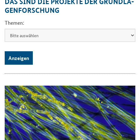
DAS SIND DIE PRO­JEK­TE DER GRUND­LA­
GEN­FOR­SCHUNG
Themen:
Anzeigen