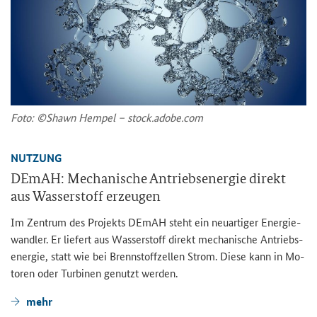
Foto: ©Shawn Hem­pel – stock.adobe.com
NUT­ZUNG
DEmAH: Me­cha­ni­sche An­triebs­en­er­gie di­rekt
aus Was­ser­stoff er­zeu­gen
Im Zen­trum des Pro­jekts DEmAH steht ein neu­ar­ti­ger En­er­gie­
wand­ler. Er lie­fert aus Was­ser­stoff di­rekt me­cha­ni­sche An­triebs­
en­er­gie, statt wie bei Brenn­stoff­zel­len Strom. Diese kann in Mo­
to­ren oder Tur­bi­nen ge­nutzt wer­den.
mehr