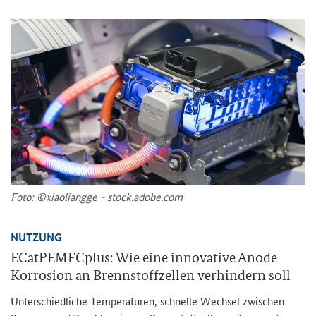
Foto: ©xiao­li­ang­ge - stock.adobe.com
NUT­ZUNG
ECat­PEMFC­plus: Wie eine in­no­va­ti­ve Anode
Kor­ro­si­on an Brenn­stoff­zel­len ver­hin­dern soll
Un­ter­schied­li­che Tem­pe­ra­tu­ren, schnel­le Wech­sel zwi­schen