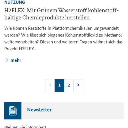
NUT­ZUNG
H2FLEX: Mit Grü­nem Was­ser­stoff koh­len­stoff­
hal­ti­ge Che­mie­pro­duk­te her­stel­len
Wie kön­nen Rest­stof­fe in Platt­form­che­mi­ka­li­en um­ge­wan­delt
wer­den? Wie lässt sich bio­ge­nes Koh­len­stoff­di­oxid zu Me­tha­nol
wei­ter­ver­ar­bei­ten? Die­sen und wei­te­ren Fra­gen wid­met sich das
Pro­jekt H2FLEX .
mehr
1
2
News­let­ter
Blei­ben Sie in­for­miert!