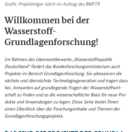
Gra­fik: Pro­jekt­trä­ger Jü­lich im Auf­trag des BMFTR
Will­kom­men bei der
Wasserstoff-​
Grundlagenforschung!
Im Rah­men des Ideen­wett­be­werbs „Was­ser­stoff­re­pu­blik
Deutsch­land“ för­dert das Bun­des­for­schungs­mi­nis­te­ri­um auch
Pro­jek­te im Be­reich Grund­la­gen­for­schung.
Sie adres­sie­ren die
nächs­te und über­nächs­te Tech­no­lo­gie­ge­ne­ra­ti­on und tra­gen dazu
bei, Ant­wor­ten auf grund­le­gen­de Fra­gen der Was­ser­stoff­wirt­
schaft zu fin­den und so die wis­sen­schaft­li­che Basis für neue Pro­
duk­te und An­wen­dun­gen zu legen.
Diese Seite bie­tet Ihnen
einen Über­blick über die For­schungs­in­hal­te und The­men der
Grund­la­gen­for­schungs­pro­jek­te.