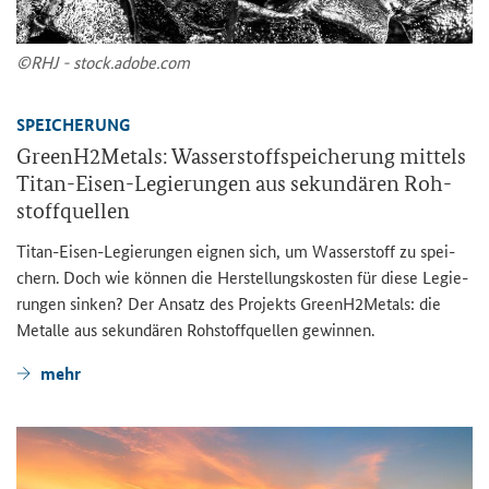
©RHJ - stock.adobe.com
SPEI­CHE­RUNG
GreenH2Metals: Was­ser­stoff­spei­che­rung mit­tels
Titan-​Eisen-Legierungen aus se­kun­dä­ren Roh­
stoff­quel­len
Titan-​Eisen-Legierungen eig­nen sich, um Was­ser­stoff zu spei­
chern. Doch wie kön­nen die Her­stel­lungs­kos­ten für diese Le­gie­
run­gen sin­ken? Der An­satz des Pro­jekts GreenH2Metals: die
Me­tal­le aus se­kun­dä­ren Roh­stoff­quel­len ge­win­nen.
mehr