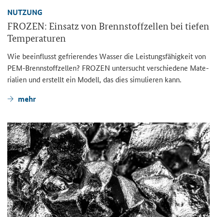
NUT­ZUNG
FRO­ZEN: Ein­satz von Brenn­stoff­zel­len bei tie­fen
Tem­pe­ra­tu­ren
Wie be­ein­flusst ge­frie­ren­des Was­ser die Leis­tungs­fä­hig­keit von
PEM-​Brennstoffzellen? FRO­ZEN un­ter­sucht ver­schie­de­ne Ma­te­
ria­li­en und er­stellt ein Mo­dell, das dies si­mu­lie­ren kann.
mehr