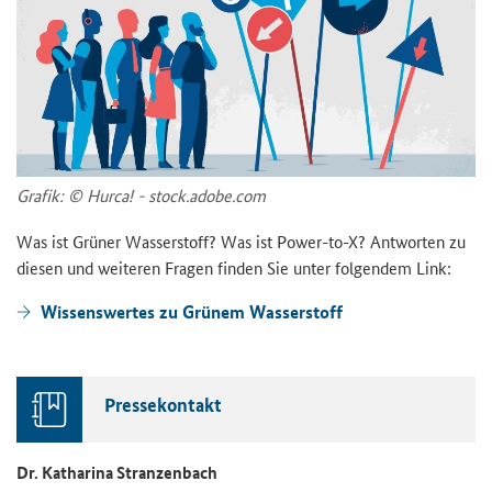
Gra­fik: © Hurca! - stock.adobe.com
Was ist Grü­ner Was­ser­stoff? Was ist Power-​to-X? Ant­wor­ten zu
die­sen und wei­te­ren Fra­gen fin­den Sie unter fol­gen­dem Link:
Wis­sens­wer­tes zu Grü­nem Was­ser­stoff
Pres­se­kon­takt
Dr. Ka­tha­ri­na Stran­zen­bach