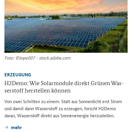
Foto: ©tope007 - stock.adobe.com
ER­ZEU­GUNG
H2Demo: Wie So­lar­mo­du­le di­rekt Grü­nen Was­
ser­stoff her­stel­len kön­nen
Von zwei Schrit­ten zu einem: Statt aus Son­nen­licht erst Strom
und damit dann Was­ser­stoff zu er­zeu­gen, forscht H2Demo
daran, Was­ser­stoff di­rekt aus Son­nen­en­er­gie her­zu­stel­len.
mehr