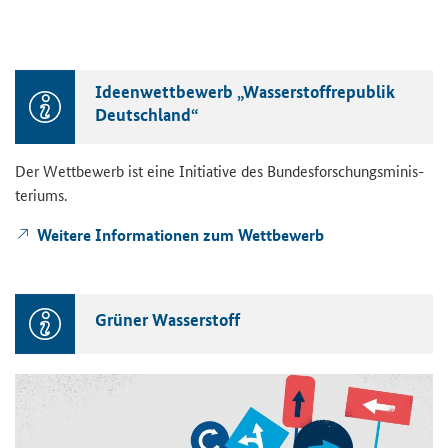
Ideen­wett­be­werb „Was­ser­stoff­re­pu­blik
Deutsch­land“
Der Wett­be­werb ist eine In­itia­ti­ve des Bun­des­for­schungs­mi­nis­
te­ri­ums.
Wei­te­re In­for­ma­tio­nen zum Wett­be­werb
Grü­ner Was­ser­stoff