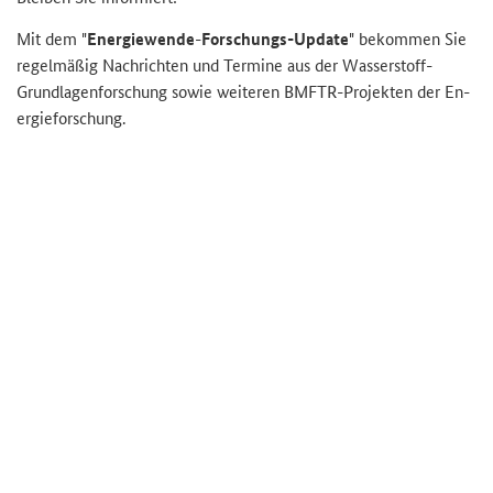
Mit dem "
En­er­gie­wen­de
-
Forschungs-​Update
" be­kom­men Sie
re­gel­mä­ßig Nach­rich­ten und Ter­mi­ne aus der Wasserstoff-​
Grundlagenforschung sowie wei­te­ren BMFTR-​Projekten der En­
er­gie­for­schung.