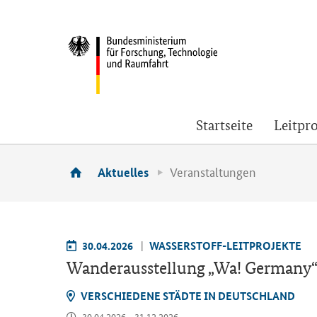
Startseite
Leitpro
Veranstaltungen
Aktuelles
30.04.2026
WASSERSTOFF-​LEITPROJEKTE
Wan­der­aus­stel­lung „Wa! Ger­ma­ny
VER­SCHIE­DE­NE STÄD­TE IN DEUTSCH­LAND
30.04.2026 - 31.12.2026