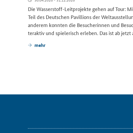
Die Wasserstoff-​Leitprojekte gehen auf Tour: Mi
Teil des Deut­schen Pa­vil­li­ons der Welt­aus­ste
an­de­rem konn­ten die Be­su­che­rin­nen und Be­s
ter­ak­tiv und spie­le­risch er­le­ben. Das ist ab jet
mehr