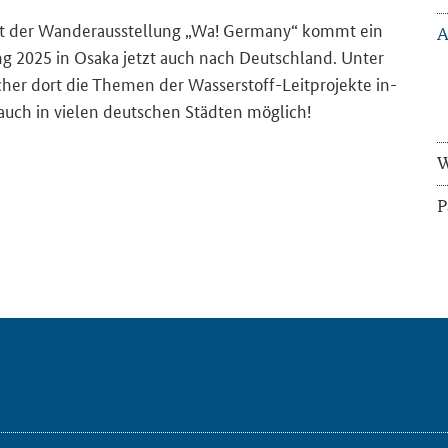
t der Wan­der­aus­stel­lung „Wa! Ger­ma­ny“ kommt ein
A
l­lung 2025 in Osaka jetzt auch nach Deutsch­land. Unter
u­cher dort die The­men der Wasserstoff-​Leitprojekte in­
zt auch in vie­len deut­schen Städ­ten mög­lich!
W
P