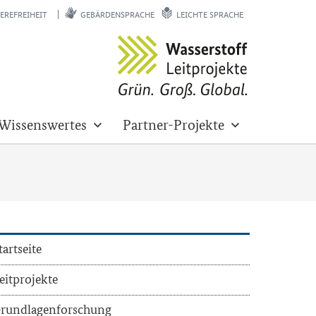
EREFREIHEIT
GEBÄRDENSPRACHE
LEICHTE SPRACHE
Wissenswertes
Partner-Projekte
tart­sei­te
eit­pro­jek­te
rund­la­gen­for­schung