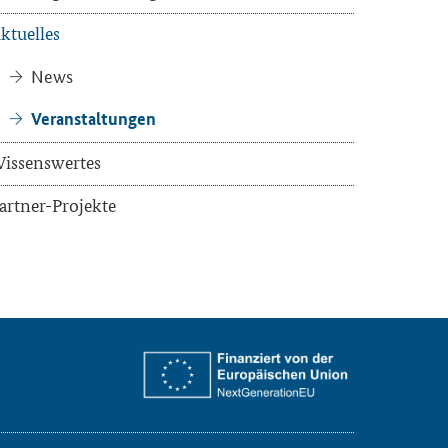
k­tu­el­les
News
Ver­an­stal­tun­gen
is­sens­wer­tes
artner-​Projekte