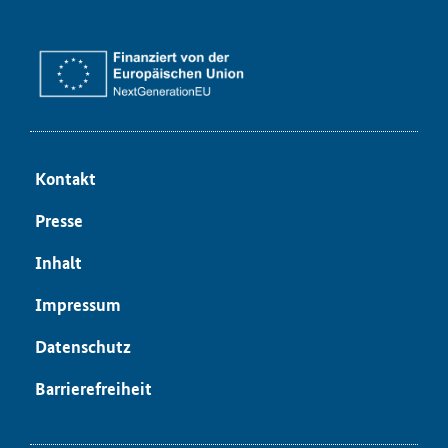
Kon­takt
Pres­se
In­halt
Im­pres­sum
Da­ten­schutz
Bar­rie­re­frei­heit