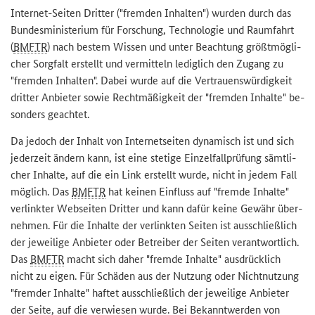
Internet-​Seiten Drit­ter ("frem­den In­hal­ten") wur­den durch das
Bun­des­mi­nis­te­ri­um für For­schung, Tech­no­lo­gie und Raum­fahrt
(
BMFTR
) nach bes­tem Wis­sen und unter Be­ach­tung größt­mög­li­
cher Sorg­falt er­stellt und ver­mit­teln le­dig­lich den Zu­gang zu
"frem­den In­hal­ten". Dabei wurde auf die Ver­trau­ens­wür­dig­keit
drit­ter An­bie­ter sowie Recht­mä­ßig­keit der "frem­den In­hal­te" be­
son­ders ge­ach­tet.
Da je­doch der In­halt von In­ter­net­sei­ten dy­na­misch ist und sich
je­der­zeit än­dern kann, ist eine ste­ti­ge Ein­zel­fall­prü­fung sämt­li­
cher In­hal­te, auf die ein Link er­stellt wurde, nicht in jedem Fall
mög­lich. Das
BMFTR
hat kei­nen Ein­fluss auf "frem­de In­hal­te"
ver­link­ter Web­sei­ten Drit­ter und kann dafür keine Ge­währ über­
neh­men. Für die In­hal­te der ver­link­ten Sei­ten ist aus­schließ­lich
der je­wei­li­ge An­bie­ter oder Be­trei­ber der Sei­ten ver­ant­wort­lich.
Das
BMFTR
macht sich daher "frem­de In­hal­te" aus­drück­lich
nicht zu eigen. Für Schä­den aus der Nut­zung oder Nicht­nut­zung
"frem­der In­hal­te" haf­tet aus­schließ­lich der je­wei­li­ge An­bie­ter
der Seite, auf die ver­wie­sen wurde. Bei Be­kannt­wer­den von