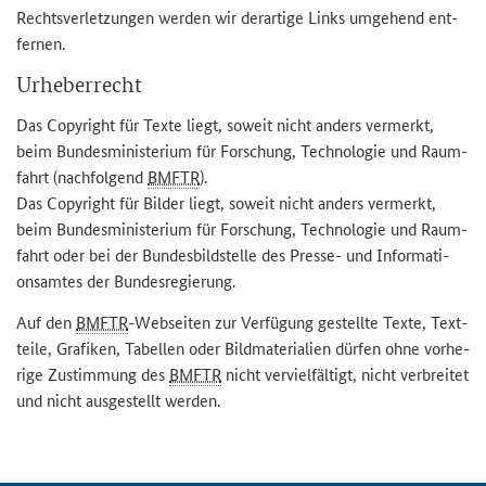
Rechts­ver­let­zun­gen wer­den wir der­ar­ti­ge Links um­ge­hend ent­
fer­nen.
Ur­he­ber­recht
Das Co­py­right für Texte liegt, so­weit nicht an­ders ver­merkt,
beim Bun­des­mi­nis­te­ri­um für For­schung, Tech­no­lo­gie und Raum­
fahrt (nach­fol­gend
BMFTR
).
Das Co­py­right für Bil­der liegt, so­weit nicht an­ders ver­merkt,
beim Bun­des­mi­nis­te­ri­um für For­schung, Tech­no­lo­gie und Raum­
fahrt oder bei der Bun­des­bild­stel­le des Presse-​ und In­for­ma­ti­
ons­am­tes der Bun­des­re­gie­rung.
Auf den
BMFTR
-​Webseiten zur Ver­fü­gung ge­stell­te Texte, Text­
tei­le, Gra­fi­ken, Ta­bel­len oder Bild­ma­te­ria­li­en dür­fen ohne vor­he­
ri­ge Zu­stim­mung des
BMFTR
nicht ver­viel­fäl­tigt, nicht ver­brei­tet
und nicht aus­ge­stellt wer­den.