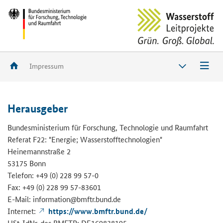
Impressum
Her­aus­ge­ber
Bun­des­mi­nis­te­ri­um für For­schung, Tech­no­lo­gie und Raum­fahrt
Re­fe­rat F22: "En­er­gie; Was­ser­stoff­tech­no­lo­gien"
Hei­nemann­stra­ße 2
53175 Bonn
Te­le­fon: +49 (0) 228 99 57-0
Fax: +49 (0) 228 99 57-​83601
E-​Mail: in­for­ma­ti­on@bmftr.bund.de
In­ter­net:
https://www.bmftr.bund.de/
USt-​IdNr. des BMFTR: DE169838195