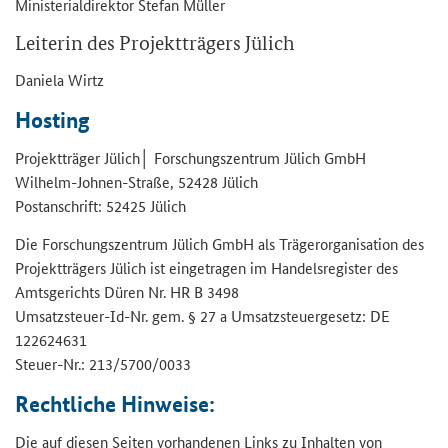
Mi­nis­te­ri­al­di­rek­tor Ste­fan Mül­ler
Lei­te­rin des Pro­jekt­trä­gers Jü­lich
Da­nie­la Wirtz
Hos­ting
Pro­jekt­trä­ger Jü­lich│ For­schungs­zen­trum Jü­lich GmbH
Wilhelm-​Johnen-Straße, 52428 Jü­lich
Post­an­schrift: 52425 Jü­lich
Die For­schungs­zen­trum Jü­lich GmbH als Trä­ger­or­ga­ni­sa­ti­on des
Pro­jekt­trä­gers Jü­lich ist ein­ge­tra­gen im Han­dels­re­gis­ter des
Amts­ge­richts Düren Nr. HR B 3498
Umsatzsteuer-​Id-Nr. gem. § 27 a Um­satz­steu­er­ge­setz: DE
122624631
Steuer-​Nr.: 213/5700/0033
Recht­li­che Hin­wei­se:
Die auf die­sen Sei­ten vor­han­de­nen Links zu In­hal­ten von