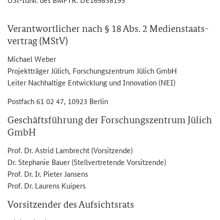
Ver­ant­wort­li­cher nach § 18 Abs. 2 Me­di­en­staats­
ver­trag (MStV)
Mi­cha­el Weber
Pro­jekt­trä­ger Jü­lich, For­schungs­zen­trum Jü­lich GmbH
Lei­ter Nach­hal­ti­ge Ent­wick­lung und In­no­va­ti­on (NEI)
Post­fach 61 02 47, 10923 Ber­lin
Ge­schäfts­füh­rung der For­schungs­zen­trum Jü­lich
GmbH
Prof. Dr. As­trid Lam­brecht (Vor­sit­zen­de)
Dr. Ste­pha­nie Bauer (Stell­ver­tre­ten­de Vor­sit­zen­de)
Prof. Dr. Ir. Pie­ter Jan­sens
Prof. Dr. Lau­rens Kui­pers
Vor­sit­zen­der des Auf­sichts­rats