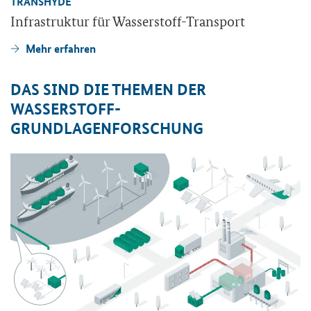
TRANS­HYDE
In­fra­struk­tur für Wasserstoff-​Transport
Mehr er­fah­ren
DAS SIND DIE THE­MEN DER
WASSERSTOFF-​
GRUNDLAGENFORSCHUNG