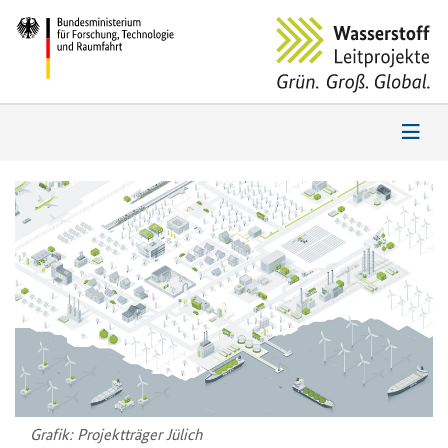
Gra­fik: Pro­jekt­trä­ger Jü­lich