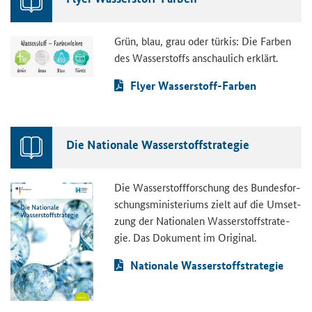
Grün, blau, grau oder tür­kis: Die Far­ben
des Was­ser­stoffs an­schau­lich er­klärt.
Flyer Wasserstoff-​Farben
Die Na­tio­na­le Was­ser­stoff­stra­te­gie
Die Was­ser­stoff­for­schung des Bun­des­for­
schungs­mi­nis­te­ri­ums zielt auf die Um­set­
zung der Na­tio­na­len Was­ser­stoff­stra­te­
gie. Das Do­ku­ment im Ori­gi­nal.
Na­tio­na­le Was­ser­stoff­stra­te­gie