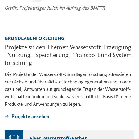
Gra­fik: Pro­jekt­trä­ger Jü­lich im Auf­trag des BMFTR
GRUND­LA­GEN­FOR­SCHUNG
Pro­jek­te zu den The­men Wasserstoff-​Erzeugung,
-​Nutzung, -​Speicherung, -​Transport und Sys­tem­
for­schung
Die Pro­jek­te der Wasserstoff-​Grundlagenforschung adres­sie­ren
die nächs­te und über­nächs­te Tech­no­lo­gie­ge­ne­ra­ti­on und tra­gen
dazu bei, Ant­wor­ten auf grund­le­gen­de Fra­gen der Was­ser­stoff­
wirt­schaft zu fin­den und so die wis­sen­schaft­li­che Basis für neue
Pro­duk­te und An­wen­dun­gen zu legen.
Pro­jek­te an­se­hen
Flyer Wasserstoff-​Farben