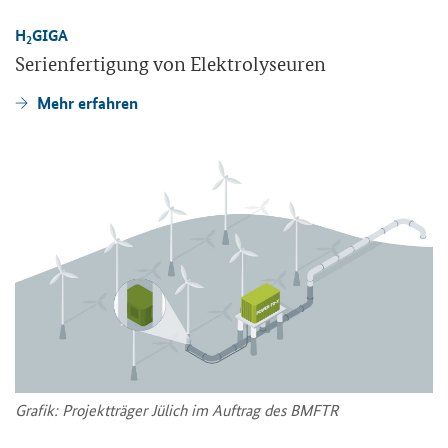
H
GIGA
2
Se­ri­en­fer­ti­gung von Elek­tro­ly­seu­ren
Mehr er­fah­ren
Gra­fik: Pro­jekt­trä­ger Jü­lich im Auf­trag des BMFTR