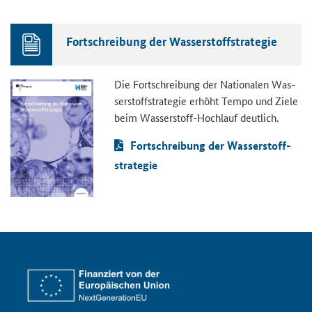
Fort­schrei­bung der Was­ser­stoff­stra­te­gie
Die Fort­schrei­bung der Na­tio­na­len Was­
ser­stoff­stra­te­gie er­höht Tempo und Ziele
beim Wasserstoff-​Hochlauf deut­lich.
Fort­schrei­bung der Was­ser­stoff­
stra­te­gie