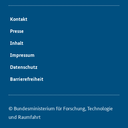
Kon­takt
Pres­se
In­halt
Im­pres­sum
Da­ten­schutz
Bar­rie­re­frei­heit
© Bun­des­mi­nis­te­ri­um für ­For­schung, Tech­no­lo­gie
und Raum­fahrt