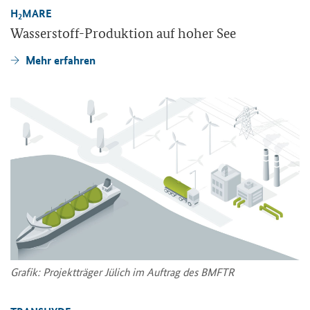
H
MARE
2
Wasserstoff-​Produktion auf hoher See
Mehr er­fah­ren
Gra­fik: Pro­jekt­trä­ger Jü­lich im Auf­trag des BMFTR