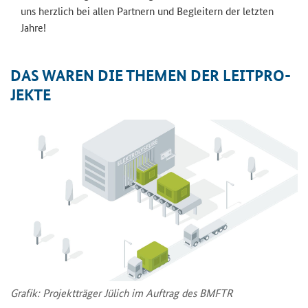
uns herz­lich bei allen Part­nern und Be­glei­tern der letz­ten
Jahre!
DAS WAREN DIE THE­MEN DER LEIT­PRO­
JEK­TE
Gra­fik: Pro­jekt­trä­ger Jü­lich im Auf­trag des BMFTR