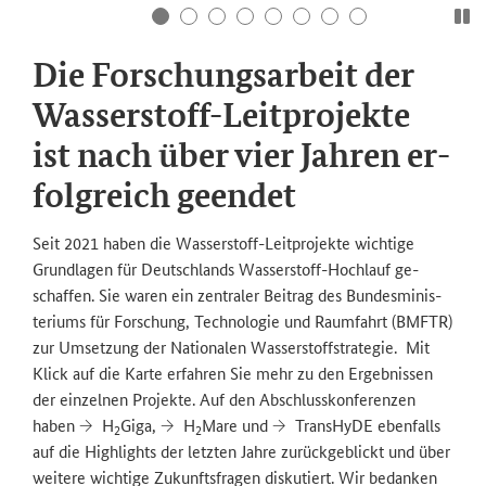
Die For­schungs­ar­beit der
Wasserstoff-​Leitprojekte
ist nach über vier Jah­ren er­
folg­reich ge­en­det
Seit 2021 haben die Wasserstoff-​Leitprojekte wich­ti­ge
Grund­la­gen für Deutsch­lands Wasserstoff-​Hochlauf ge­
schaf­fen. Sie waren ein zen­tra­ler Bei­trag des Bun­des­mi­nis­
te­ri­ums für For­schung, Tech­no­lo­gie und Raum­fahrt (BMFTR)
zur Um­set­zung der Na­tio­na­len Was­ser­stoff­stra­te­gie. Mit
Klick auf die Karte er­fah­ren Sie mehr zu den Er­geb­nis­sen
der ein­zel­nen Pro­jek­te. Auf den Ab­schluss­kon­fe­ren­zen
haben
H
Giga
,
H
Mare
und
Trans­HyDE
eben­falls
2
2
auf die High­lights der letz­ten Jahre zu­rück­ge­blickt und über
wei­te­re wich­ti­ge Zu­kunfts­fra­gen dis­ku­tiert. Wir be­dan­ken