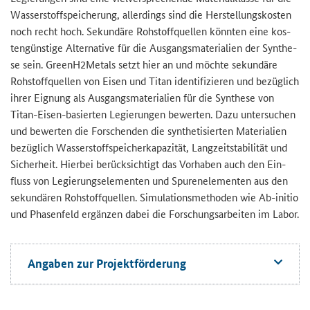
Was­ser­stoff­spei­che­rung, al­ler­dings sind die Her­stel­lungs­kos­ten
noch recht hoch. Se­kun­dä­re Roh­stoff­quel­len könn­ten eine kos­
ten­güns­ti­ge Al­ter­na­ti­ve für die Aus­gangs­ma­te­ria­li­en der Syn­the­
se sein. GreenH2Metals setzt hier an und möch­te se­kun­dä­re
Roh­stoff­quel­len von Eisen und Titan iden­ti­fi­zie­ren und be­züg­lich
ihrer Eig­nung als Aus­gangs­ma­te­ria­li­en für die Syn­the­se von
Titan-​Eisen-basierten Le­gie­run­gen be­wer­ten. Dazu un­ter­su­chen
und be­wer­ten die For­schen­den die syn­the­ti­sier­ten Ma­te­ria­li­en
be­züg­lich Was­ser­stoff­spei­cher­ka­pa­zi­tät, Lang­zeit­sta­bi­li­tät und
Si­cher­heit. Hier­bei be­rück­sich­tigt das Vor­ha­ben auch den Ein­
fluss von Le­gie­rungs­ele­men­ten und Spu­ren­ele­men­ten aus den
se­kun­dä­ren Roh­stoff­quel­len. Si­mu­la­ti­ons­me­tho­den wie Ab-​initio
und Pha­sen­feld er­gän­zen dabei die For­schungs­ar­bei­ten im Labor.
An­ga­ben zur Pro­jekt­för­de­rung