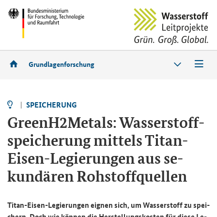
Grundlagenforschung
SPEI­CHE­RUNG
GreenH2Metals: Was­ser­stoff­
spei­che­rung mit­tels Titan-​
Eisen-Legierungen aus se­
kun­dä­ren Roh­stoff­quel­len
Titan-​Eisen-Legierungen eig­nen sich, um Was­ser­stoff zu spei­
chern. Doch wie kön­nen die Her­stel­lungs­kos­ten für diese Le­