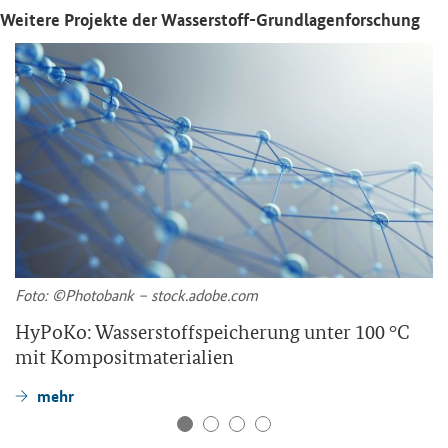
Wei­te­re Pro­jek­te der Wasserstoff-​Grundlagenforschung
Foto: ©Pho­to­bank – stock.adobe.com
Hy­Po­Ko: Was­ser­stoff­spei­che­rung unter 100 °C
mit Kom­po­sit­ma­te­ria­li­en
mehr