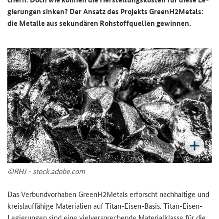
gie­run­gen sin­ken? Der An­satz des Pro­jekts GreenH2Metals:
die Me­tal­le aus se­kun­dä­ren Roh­stoff­quel­len ge­win­nen.
©RHJ - stock.adobe.com
Das Ver­bund­vor­ha­ben GreenH2Metals er­forscht nach­hal­ti­ge und
kreis­lauf­fä­hi­ge Ma­te­ria­li­en auf Titan-​Eisen-Basis. Titan-​Eisen-
Legierungen sind eine viel­ver­spre­chen­de Ma­te­ri­al­klas­se für die