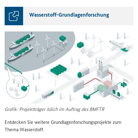
Wasserstoff-​Grundlagenforschung
Gra­fik: Pro­jekt­trä­ger Jü­lich im Auf­trag des BMFTR
Ent­de­cken Sie wei­te­re Grund­la­gen­for­schungs­pro­jek­te zum
Thema Was­ser­stoff.