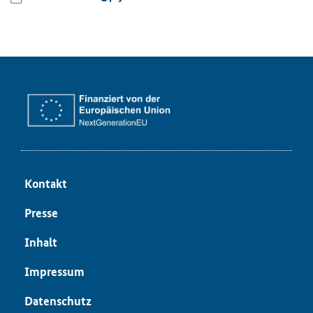
Kon­takt
Pres­se
In­halt
Im­pres­sum
Da­ten­schutz