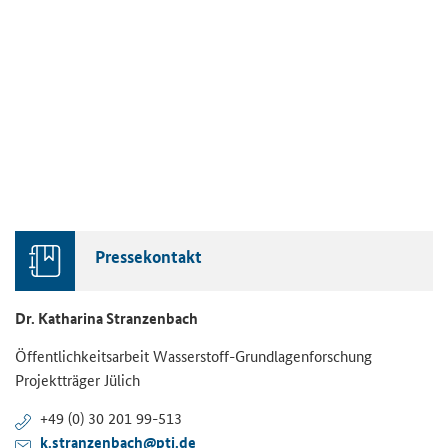
Pres­se­kon­takt
Dr. Ka­tha­ri­na Stran­zen­bach
Öf­fent­lich­keits­ar­beit Wasserstoff-​Grundlagenforschung
Pro­jekt­trä­ger Jü­lich
+49 (0) 30 201 99-​513
k.stran­zen­bach@ptj.de