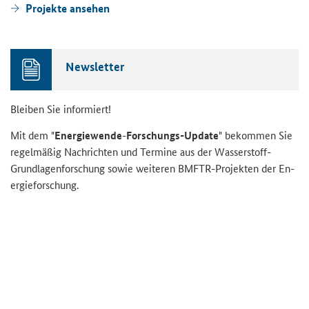
Pro­jek­te an­se­hen
News­let­ter
Blei­ben Sie in­for­miert!
Mit dem "
En­er­gie­wen­de
-
Forschungs-​Update
" be­kom­men Sie
re­gel­mä­ßig Nach­rich­ten und Ter­mi­ne aus der Wasserstoff-​
Grundlagenforschung sowie wei­te­ren BMFTR-​Projekten der En­
er­gie­for­schung.