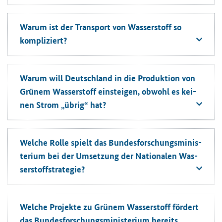
Warum ist der Trans­port von Was­ser­stoff so
kom­pli­ziert?
Warum will Deutsch­land in die Pro­duk­ti­on von
Grü­nem Was­ser­stoff ein­stei­gen, ob­wohl es kei­
nen Strom „übrig“ hat?
Wel­che Rolle spielt das Bun­des­for­schungs­mi­nis­
te­ri­um bei der Um­set­zung der Na­tio­na­len Was­
ser­stoff­stra­te­gie?
Wel­che Pro­jek­te zu Grü­nem Was­ser­stoff för­dert
das Bun­des­for­schungs­mi­nis­te­ri­um be­reits