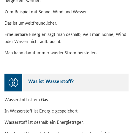
her­ge­stellt wer­den.
Zum Bei­spiel mit Sonne, Wind und Was­ser.
Das ist um­welt­freund­li­cher.
Er­neu­er­ba­re En­er­gien sagt man des­halb, weil man Sonne, Wind
oder Was­ser nicht auf­braucht.
Man kann damit immer wie­der Strom her­stel­len.
Was ist Was­ser­stoff?
Was­ser­stoff ist ein Gas.
In Was­ser­stoff ist En­er­gie ge­spei­chert.
Was­ser­stoff ist des­halb ein En­er­gie­trä­ger.