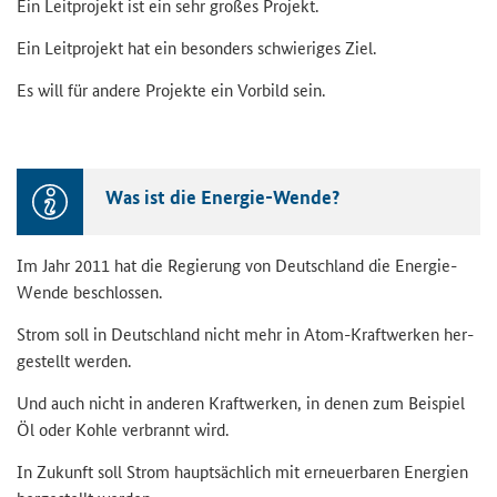
Ein Leit­pro­jekt ist ein sehr gro­ßes Pro­jekt.
Ein Leit­pro­jekt hat ein be­son­ders schwie­ri­ges Ziel.
Es will für an­de­re Pro­jek­te ein Vor­bild sein.
Was ist die Energie-​​Wende?
Im Jahr 2011 hat die Re­gie­rung von Deutsch­land die Energie-​​
Wende be­schlos­sen.
Strom soll in Deutsch­land nicht mehr in Atom-​Kraft­wer­ken her­
ge­stellt wer­den.
Und auch nicht in an­de­ren Kraft­wer­ken, in denen zum Bei­spiel
Öl oder Kohle ver­brannt wird.
In Zu­kunft soll Strom haupt­säch­lich mit er­neu­er­ba­ren En­er­gien