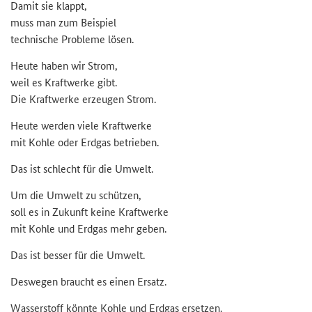
Damit sie klappt,
muss man zum Bei­spiel
tech­ni­sche Pro­ble­me lösen.
Heute haben wir Strom,
weil es Kraft­wer­ke gibt.
Die Kraft­wer­ke er­zeu­gen Strom.
Heute wer­den viele Kraft­wer­ke
mit Kohle oder Erd­gas be­trie­ben.
Das ist schlecht für die Um­welt.
Um die Um­welt zu schüt­zen,
soll es in Zu­kunft keine Kraft­wer­ke
mit Kohle und Erd­gas mehr geben.
Das ist bes­ser für die Um­welt.
Des­we­gen braucht es einen Er­satz.
Was­ser­stoff könn­te Kohle und Erd­gas er­set­zen.