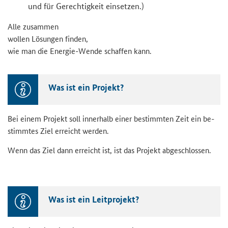
und für Ge­rech­tig­keit ein­set­zen.)
Alle zu­sam­men
wol­len Lö­sun­gen fin­den,
wie man die Energie-​​Wende schaf­fen kann.
Was ist ein Pro­jekt?
Bei einem Pro­jekt soll in­ner­halb einer be­stimm­ten Zeit ein be­
stimm­tes Ziel er­reicht wer­den.
Wenn das Ziel dann er­reicht ist, ist das Pro­jekt ab­ge­schlos­sen.
Was ist ein Leit­pro­jekt?