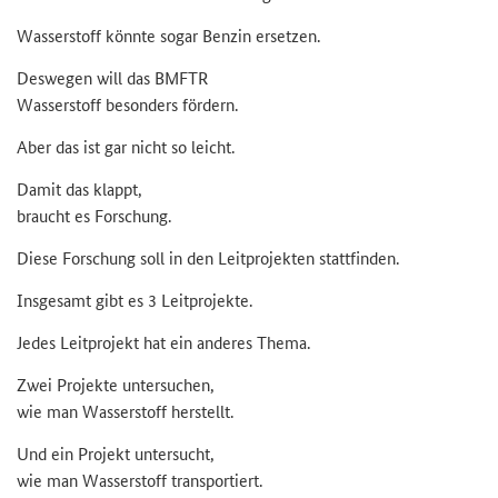
Was­ser­stoff könn­te sogar Ben­zin er­set­zen.
Des­we­gen will das BMFTR
Was­ser­stoff be­son­ders för­dern.
Aber das ist gar nicht so leicht.
Damit das klappt,
braucht es For­schung.
Diese For­schung soll in den Leit­pro­jek­ten statt­fin­den.
Ins­ge­samt gibt es 3 Leit­pro­jek­te.
Jedes Leit­pro­jekt hat ein an­de­res Thema.
Zwei Pro­jek­te un­ter­su­chen,
wie man Was­ser­stoff her­stellt.
Und ein Pro­jekt un­ter­sucht,
wie man Was­ser­stoff trans­por­tiert.