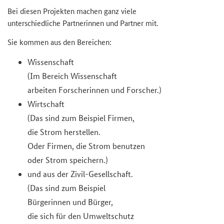
Bei die­sen Pro­jek­ten ma­chen ganz viele
un­ter­schied­li­che Part­ne­rin­nen und Part­ner mit.
Sie kom­men aus den Be­rei­chen:
Wis­sen­schaft
(Im Be­reich Wis­sen­schaft
ar­bei­ten For­sche­rin­nen und For­scher.)
Wirt­schaft
(Das sind zum Bei­spiel Fir­men,
die Strom her­stel­len.
Oder Fir­men, die Strom be­nut­zen
oder Strom spei­chern.)
und aus der Zivil-​​Ge­sell­schaft.
(Das sind zum Bei­spiel
Bür­ge­rin­nen und Bür­ger,
die sich für den Um­welt­schutz