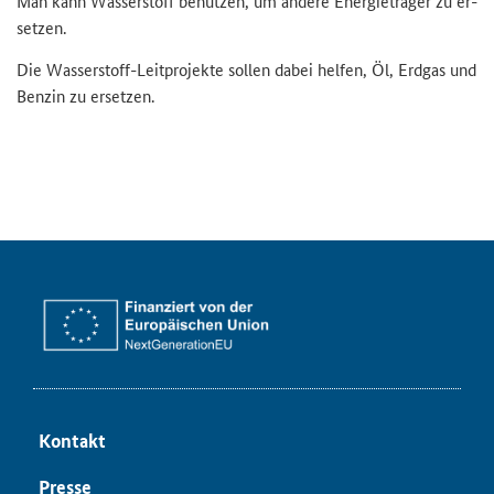
Man kann Was­ser­stoff be­nut­zen, um an­de­re En­er­gie­trä­ger zu er­
set­zen.
Die Wasserstoff-​Leitprojekte sol­len dabei hel­fen, Öl, Erd­gas und
Ben­zin zu er­set­zen.
Kon­takt
Pres­se