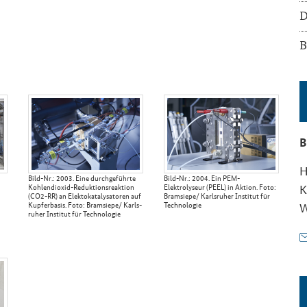
D
B
B
H
Bild-​Nr.: 2003. Eine durch­ge­führ­te
Bild-​Nr.: 2004. Ein PEM-​
K
Kohlendioxid-​Reduktionsreaktion
Elektrolyseur (PEEL) in Ak­ti­on. Foto:
(CO2-​RR) an Elek­to­ka­ta­ly­sa­to­ren auf
Bramsie­pe/ Karls­ru­her In­sti­tut für
Kup­fer­ba­sis. Foto: Bramsie­pe/ Karls­
Tech­no­lo­gie
W
ru­her In­sti­tut für Tech­no­lo­gie