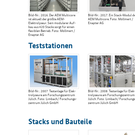
Bild-​Nr.: 2016. Der AEM Mul­ti­co­re
Bild-​Nr.: 2017. Ein Stack-​Modul d
ist ak­tu­ell der größ­te AEM-​
AEM Mul­ti­co­re. Foto: Möll­mert /
Elektrolyseur. Sein mo­du­la­rer Auf­
En­ap­ter AG
bau aus 420 Stacks sorgt für einen
fle­xi­blen Be­trieb. Foto: Möll­mert /
En­ap­ter AG
Test­sta­tio­nen
Bild-​Nr.: 2007. Test­an­la­ge für Elek­
Bild-​Nr.: 2008. Test­an­la­ge für Elek
tro­ly­seu­re am For­schungs­zen­trum
tro­ly­seu­re am For­schungs­zen­trum
Jü­lich. Foto: Lim­bach/ For­schungs­
Jü­lich. Foto: Lim­bach/ For­schungs
zen­trum Jü­lich GmbH
zen­trum Jü­lich GmbH
Stacks und Bau­tei­le