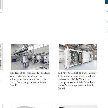
es
­
Bild-​Nr.: 2009. Test­la­bor für Bau­tei­le
Bild-​Nr.: 2010. E1000 Elektrolyseur-​
von Elektrolyse-​Stacks am For­
Testmaschine zum Tes­ten von Elek­
­
schungs­zen­trum Jü­lich. Foto: Lim­
tro­ly­seu­ren bis 2 MW+ am For­
bach/ For­schungs­zen­trum Jü­lich
schungs­zen­trum Jü­lich. Foto: Lim­
GmbH
bach/ For­schungs­zen­trum Jü­lich
GmbH