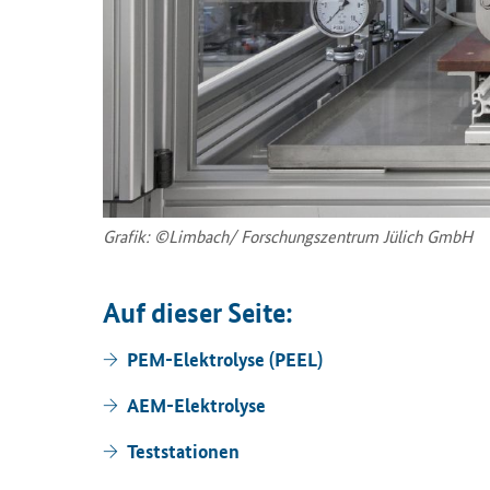
Gra­fik: ©Lim­bach/ For­schungs­zen­trum Jü­lich GmbH
Auf die­ser Seite:
PEM-​Elektrolyse (PEEL)
AEM-​Elektrolyse
Test­sta­tio­nen