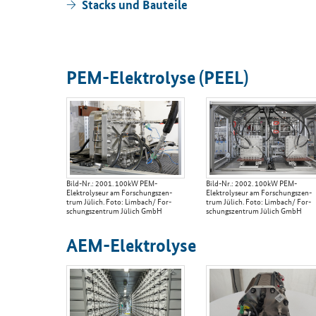
Stacks und Bau­tei­le
PEM-​Elektrolyse (PEEL)
Bild-​Nr.: 2001. 100kW PEM-​
Bild-​Nr.: 2002. 100kW PEM-​
Elektrolyseur am For­schungs­zen­
Elektrolyseur am For­schungs­zen­
trum Jü­lich. Foto: Lim­bach/ For­
trum Jü­lich. Foto: Lim­bach/ For­
schungs­zen­trum Jü­lich GmbH
schungs­zen­trum Jü­lich GmbH
AEM-​Elektrolyse