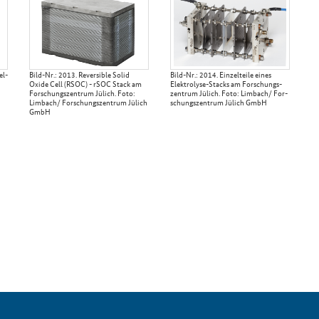
el­
Bild-​Nr.: 2013. Re­ver­si­ble Solid
Bild-​Nr.: 2014. Ein­zel­tei­le eines
Oxide Cell (RSOC) - rSOC Stack am
Elektrolyse-​Stacks am For­schungs­
For­schungs­zen­trum Jü­lich. Foto:
zen­trum Jü­lich. Foto: Lim­bach/ For­
Lim­bach/ For­schungs­zen­trum Jü­lich
schungs­zen­trum Jü­lich GmbH
GmbH