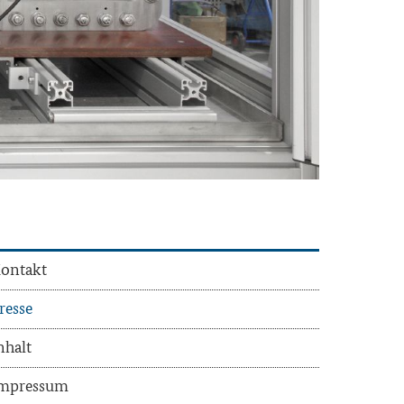
on­takt
res­se
n­halt
m­pres­sum