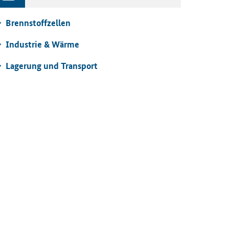
Brenn­stoff­zel­len
In­dus­trie & Wärme
La­ge­rung und Trans­port