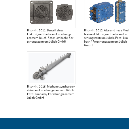
Bild-​Nr.: 2011. Bau­teil eines
Bild-​Nr.: 2012. Alte und neue Mo­d
Elektrolyse-​Stacks am For­schungs­
le eines Elektrolyse-​Stacks am For­
zen­trum Jü­lich. Foto: Lim­bach/ For­
schungs­zen­trum Jü­lich. Foto: Lim­
schungs­zen­trum Jü­lich GmbH
bach/ For­schungs­zen­trum Jü­lich
GmbH
Bild-​Nr.: 2015. Me­tha­nol­syn­the­se­re­
ak­tor am For­schungs­zen­trum Jü­lich.
Foto: Lim­bach/ For­schungs­zen­trum
Jü­lich GmbH