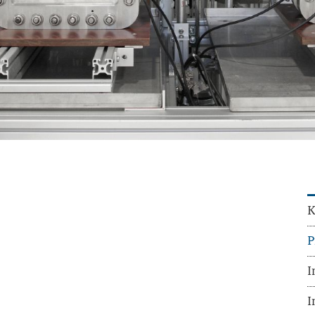
K
P
I
I