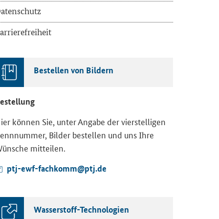
a­ten­schutz
ar­rie­re­frei­heit
Be­stel­len von Bil­dern
e­stel­lung
ier kön­nen Sie, unter An­ga­be der vier­stel­li­gen
enn­num­mer, Bil­der be­stel­len und uns Ihre
ün­sche mit­tei­len.
ptj-​ewf-fachkomm@ptj.de
Wasserstoff-​Technologien