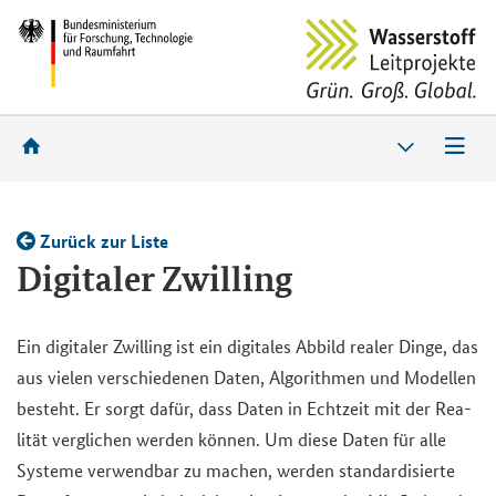
Zu­rück zur Liste
Di­gi­ta­ler Zwil­ling
Ein di­gi­ta­ler Zwil­ling ist ein di­gi­ta­les Ab­bild rea­ler Dinge, das
aus vie­len ver­schie­de­nen Daten, Al­go­rith­men und Mo­del­len
be­steht. Er sorgt dafür, dass Daten in Echt­zeit mit der Rea­
li­tät ver­gli­chen wer­den kön­nen. Um diese Daten für alle
Sys­te­me ver­wend­bar zu ma­chen, wer­den stan­dar­di­sier­te