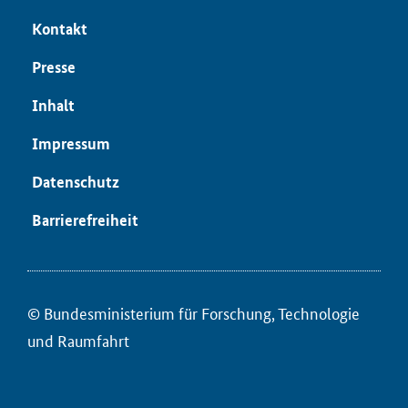
Kon­takt
Pres­se
In­halt
Im­pres­sum
Da­ten­schutz
Bar­rie­re­frei­heit
© Bun­des­mi­nis­te­ri­um für ­For­schung, Tech­no­lo­gie
und Raum­fahrt