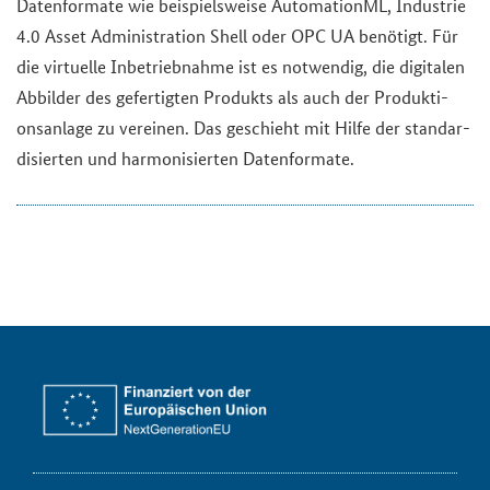
Da­ten­for­ma­te wie bei­spiels­wei­se Au­to­ma­ti­onML, In­dus­trie
4.0 Asset Ad­mi­nis­tra­ti­on Shell oder OPC UA be­nö­tigt. Für
die vir­tu­el­le In­be­trieb­nah­me ist es not­wen­dig, die di­gi­ta­len
Ab­bil­der des ge­fer­tig­ten Pro­dukts als auch der Pro­duk­ti­
ons­an­la­ge zu ver­ei­nen. Das ge­schieht mit Hilfe der stan­dar­
di­sier­ten und har­mo­ni­sier­ten Da­ten­for­ma­te.