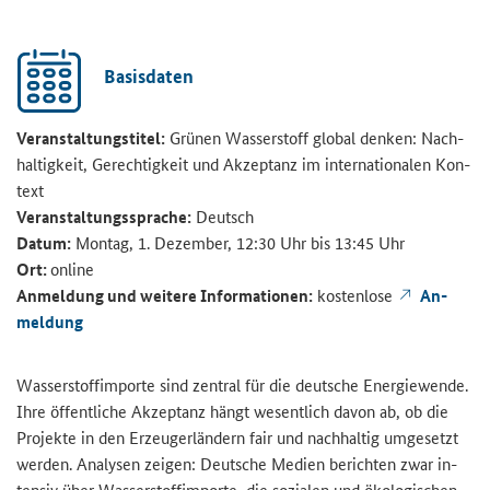
Ba­sis­da­ten
Ver­an­stal­tungs­ti­tel:
Grü­nen Was­ser­stoff glo­bal den­ken: Nach­
hal­tig­keit, Ge­rech­tig­keit und Ak­zep­tanz im in­ter­na­tio­na­len Kon­
text
Ver­an­stal­tungs­spra­che:
Deutsch
Datum:
Mon­tag, 1. De­zem­ber, 12:30 Uhr bis 13:45 Uhr
Ort:
on­line
An­mel­dung und wei­te­re In­for­ma­tio­nen:
kos­ten­lo­se
An­
mel­dung
Was­ser­stoff­im­por­te sind zen­tral für die deut­sche En­er­gie­wen­de.
Ihre öf­fent­li­che Ak­zep­tanz hängt we­sent­lich davon ab, ob die
Pro­jek­te in den Er­zeu­ger­län­dern fair und nach­hal­tig um­ge­setzt
wer­den. Ana­ly­sen zei­gen: Deut­sche Me­di­en be­rich­ten zwar in­
ten­siv über Was­ser­stoff­im­por­te, die so­zia­len und öko­lo­gi­schen