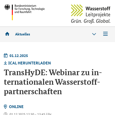
Aktuelles
01.12.2025
ICAL HER­UN­TER­LA­DEN
Trans­HyDE: We­bi­nar zu in­
ter­na­tio­na­len Was­ser­stoff­
part­ner­schaf­ten
ON­LINE
01.12.2025 12:30 - 13:45 Uhr