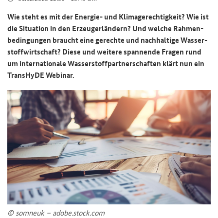
Wie steht es mit der Energie-​ und Kli­ma­ge­rech­tig­keit? Wie ist
die Si­tua­ti­on in den Er­zeu­ger­län­dern? Und wel­che Rah­men­
be­din­gun­gen braucht eine ge­rech­te und nach­hal­ti­ge Was­ser­
stoff­wirt­schaft? Diese und wei­te­re span­nen­de Fra­gen rund
um in­ter­na­tio­na­le Was­ser­stoff­part­ner­schaf­ten klärt nun ein
TransHyDE
We­bi­nar.
© som­neuk – adobe.stock.com