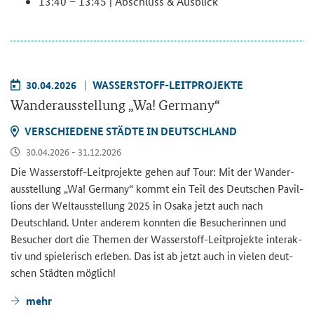
13:40 – 13:45 | Ab­schluss & Aus­blick
30.04.2026
WASSERSTOFF-​LEITPROJEKTE
Wan­der­aus­stel­lung „Wa! Ger­ma­ny“
VER­SCHIE­DE­NE STÄD­TE IN DEUTSCH­LAND
30.04.2026 - 31.12.2026
Die Wasserstoff-​Leitprojekte gehen auf Tour: Mit der Wan­der­
aus­stel­lung „Wa! Ger­ma­ny“ kommt ein Teil des Deut­schen Pa­vil­
li­ons der Welt­aus­stel­lung 2025 in Osaka jetzt auch nach
Deutsch­land. Unter an­de­rem konn­ten die Be­su­che­rin­nen und
Be­su­cher dort die The­men der Wasserstoff-​Leitprojekte in­ter­ak­
tiv und spie­le­risch er­le­ben. Das ist ab jetzt auch in vie­len deut­
schen Städ­ten mög­lich!
mehr