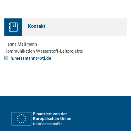
Kon­takt
Hanna Meß­mann
Kom­mu­ni­ka­ti­on Wasserstoff-​Leitprojekte
h.mess­mann@ptj.de