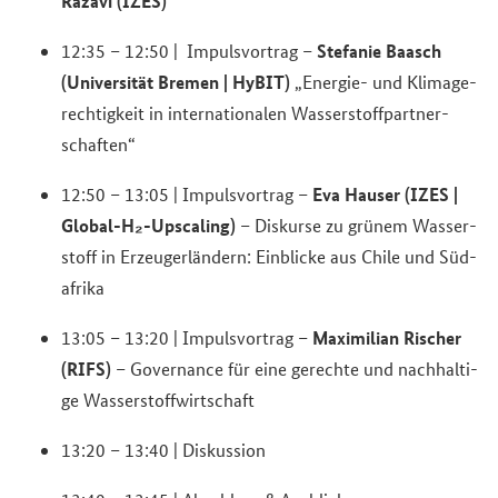
Ra­za­vi (IZES)
Ste­fa­nie Baasch
12:35 – 12:50 | Im­puls­vor­trag –
(Uni­ver­si­tät Bre­men | HyBIT)
„Energie-​ und Kli­ma­ge­
rech­tig­keit in in­ter­na­tio­na­len Was­ser­stoff­part­ner­
schaf­ten“
Eva Hau­ser (IZES |
12:50 – 13:05 | Im­puls­vor­trag –
Global-​H₂-​Upscaling)
– Dis­kur­se zu grü­nem Was­ser­
stoff in Er­zeu­ger­län­dern: Ein­bli­cke aus Chile und Süd­
afri­ka
Ma­xi­mi­li­an Ri­scher
13:05 – 13:20 | Im­puls­vor­trag –
(RIFS)
– Go­ver­nan­ce für eine ge­rech­te und nach­hal­ti­
ge Was­ser­stoff­wirt­schaft
13:20 – 13:40 | Dis­kus­si­on