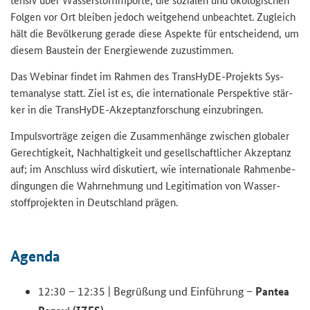
Fol­gen vor Ort blei­ben je­doch weit­ge­hend un­be­ach­tet. Zu­gleich
hält die Be­völ­ke­rung ge­ra­de diese Aspek­te für ent­schei­dend, um
die­sem Bau­stein der En­er­gie­wen­de zu­zu­stim­men.
Das We­bi­nar fin­det im Rah­men des TransHyDE-​Projekts Sys­
tem­ana­ly­se statt. Ziel ist es, die in­ter­na­tio­na­le Per­spek­ti­ve stär­
ker in die TransHyDE-​Akzeptanzforschung ein­zu­brin­gen.
Im­puls­vor­trä­ge zei­gen die Zu­sam­men­hän­ge zwi­schen glo­ba­ler
Ge­rech­tig­keit, Nach­hal­tig­keit und ge­sell­schaft­li­cher Ak­zep­tanz
auf; im An­schluss wird dis­ku­tiert, wie in­ter­na­tio­na­le Rah­men­be­
din­gun­gen die Wahr­neh­mung und Le­gi­ti­ma­ti­on von Was­ser­
stoff­pro­jek­ten in Deutsch­land prä­gen.
Agen­da
Pan­tea
12:30 – 12:35 | Be­grü­ßung und Ein­füh­rung –