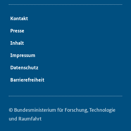
Kon­takt
Pres­se
In­halt
Im­pres­sum
Da­ten­schutz
Bar­rie­re­frei­heit
© Bun­des­mi­nis­te­ri­um für ­For­schung, Tech­no­lo­gie
und Raum­fahrt